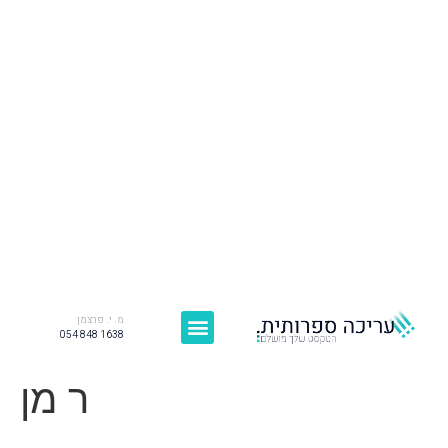
מ. י. פרצמן
054 848 1638
ר מן